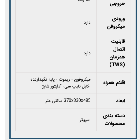
خروجی
ورودی
دارد
میکروفن
قابلیت
اتصال
دارد
همزمان
(TWS)
میکروفون - ریموت - پایه نگهدارنده
اقلام همراه
-کابل تایپ سی- آداپتور شارژ
ابعاد
370x330x485 سانتی متر
دسته بندی
اسپیکر
محصولات