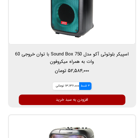
اسپیکر بلوتوثی آکو مدل Sound Box 750 با توان خروجی 60
وات به همراه میکروفون
۵۲,۵۸۴,۰۰۰ تومان
4 قسط
13,146,000 تومانی
افزودن به سبد خرید