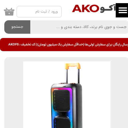
ورود
/
ثبت نام
حساب کاربری من
۰
تغییر گذر واژه
جستجو
سفارشات
سال رایگان برای سفارش اولی ها (حداقل سفارش یک میلیون تومان) | کد تخفیف : AKOFS
خروج از حساب کاربری