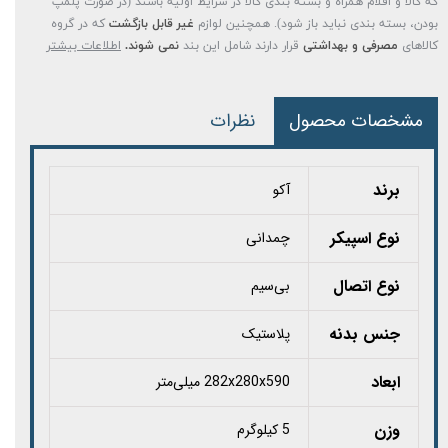
که کالا و اقلام همراه و بسته بندی کالا در شرایط اولیه باشند (در صورت پلمپ
بودن، بسته بندی نباید باز شود). همچنین لوازم
غیر قابل بازگشت
که در گروه
کالاهای
مصرفی و بهداشتی
قرار دارند شامل این بند
نمی شوند.
اطلاعات بیشتر
مشخصات محصول
نظرات
برند
آکو
نوع اسپیکر
چمدانی
نوع اتصال
بی‌سیم
جنس بدنه
پلاستیک
ابعاد
282x280x590 میلی‌متر
وزن
5 کیلوگرم