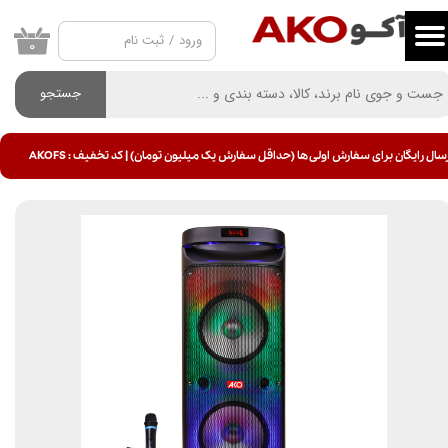
ورود
/
ثبت نام
حساب کاربری من
۰
تغییر گذر واژه
جستجو
سفارشات
سال رایگان برای سفارش اولی ها (حداقل سفارش یک میلیون تومان) | کد تخفیف : AKOFS
خروج از حساب کاربری