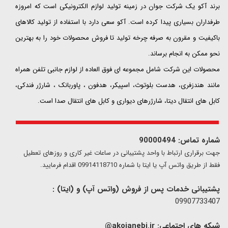
​​​​​​​برند آکو یک شرکت جوان در زمینه تولید لوازم الکترونیکی است که امروزه
طرفداران بسیاری پیدا کرده است. آکو سعی دارد با استفاده از تولید کالاهای
باکیفیت و مقرون به صرفه چرخه تولید تا فروش محصولات خود را به بهترین
نحو ممکن به انجام برساند.
محصولات این شرکت شامل مجموعه ای فوق العاده از لوازم جانبی تلفن همراه
مانند هندزفری، هدست بلوتوث، اسپیکر، هدفون ، پاوربانک ، شارژر فندکی،
کابل های انتقال دیتا، شارژرهای دیواری و کابل های انتقال صدا است.
شماره تماس: 90000494
​​جهت برقراری ارتباط با واحد پشتیبانی در ساعات غیر کاری و روزهای تعطیل
فقط از طریق واتس آپ یا ایتا با شماره 09914118710 اقدام فرمایید.
پشتیبانی خدمات پس از فروش (واتس آپ) و (ایتا) :
09907733407
شبکه های اجتماعی:
akojanebi.ir@