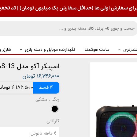
رای سفارش اولی ها (حداقل سفارش یک میلیون تومان) | کد تخفیف : S
ندزفری
ساعت هوشمند
نگهدارنده موبایل و دسته بازی
شارژر 
اسپیکر آکو مدل AS-13
۱۶,۷۴۶,۰۰۰ تومان
4 قسط
4,186,500 تومانی
رنگ
: مشکی
گارانتی
6 ماهه نانوتل