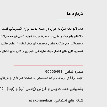
درباره ما
​​​​​​​برند آکو یک شرکت جوان در زمینه تولید لوازم الکترونیکی اس
کالاهای باکیفیت و مقرون به صرفه چرخه تولید تا فروش محصولات خ
محصولات این شرکت شامل مجموعه ای فوق العاده از لوازم جانبی ت
فندکی، کابل های انتقال دیتا، شارژرهای دیواری و کابل های انتقال
شماره تماس: 90000494
​​جهت برقراری ارتباط با واحد پشتیبانی در ساعات غیر کاری و روزهای تعطیل فقط از ط
پشتیبانی خدمات پس از فروش (واتس آپ) و (ایتا) :
09907733407
شبکه های اجتماعی:
akojanebi.ir@