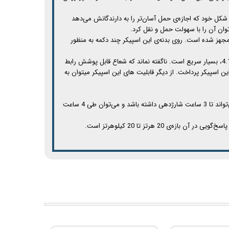
زیبا و چمدانی شکل خود که اجازه‌ی حمل آسان‌تر را به دارندگانش می‌دهد
پردازی جذابی مجهز شده است. روی بدنه‌ی این اسپیکر چند دکمه به منظور
این اسپیکر به صورت بی‌سیم و با بلوتوث به دستگاه‌های دیگر متصل می‌شود. سرعت اتصال به این اسپیکر با توجه به بهره‌مندی آن از بلوتوث نسخه‌ی 4.1، بسیار سریع است. ناگفته نماند که شعاع قابل پوشش رابط
ه و رابط AUX، از راه‌های دیگر هم به پخش موسیقی توسط این اسپیکر پرداخت. از دیگر قابلیت های این اسپیکر میتوان به
منبع انرژی در این اسپیکر آکو ، هم با آداپتور DC و هم باتری است. ظرفیت این باتری 3600 میلی‌آمپر است. این میزان از ظرفیت باتری به راحتی می‌تواند تا 3 ساعت شارژدهی داشته باشد و می‌توان طی 4 ساعت